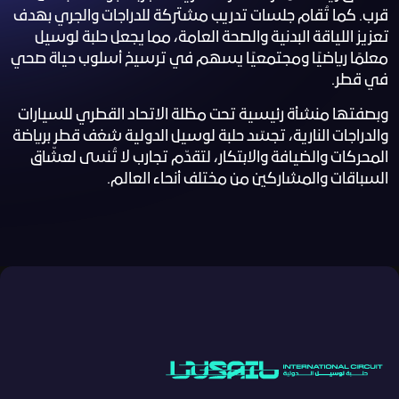
قرب. كما تُقام جلسات تدريب مشتركة للدراجات والجري بهدف
تعزيز اللياقة البدنية والصحة العامة، مما يجعل حلبة لوسيل
معلمًا رياضيًا ومجتمعيًا يسهم في ترسيخ أسلوب حياة صحي
في قطر.
وبصفتها منشأة رئيسية تحت مظلة الاتحاد القطري للسيارات
والدراجات النارية، تجسّد حلبة لوسيل الدولية شغف قطر برياضة
المحركات والضيافة والابتكار، لتقدّم تجارب لا تُنسى لعشّاق
السباقات والمشاركين من مختلف أنحاء العالم.