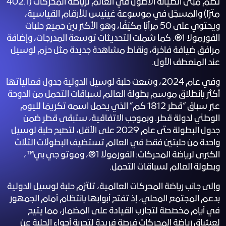
تضم مبنى الصيانة الأطول في العالم لرياضة المحركات (402.1
Welcome! How can I help you today?
مترًا) والمسجّل في موسوعة غينيس للأرقام القياسية،
ويحتوي على 50 مرآبًا مكيّفًا، وهو الأكبر بين جميع حلبات
Karting
الفورمولا 1®. كما شملت التحديثات توسعة المدرجات، وإضافة
مرافق ضيافة فاخرة، ونقاط مشاهدة جديدة مثل حزم لوسيل
Upcoming Events
عند المنعطف الأول.
Academy
وفي عام 2024، وسّعت حلبة لوسيل الدولية جدول فعالياتها
أكثر بانطلاق موسم بطولة العالم لسباقات التحمل من الدوحة
Buy Tickets
عبر سباق “قطر 1812 كم” الذي يحمل اسمه تكريمًا لليوم
Office Hours
الوطني لدولة قطر. وبموجب الاتفاقية، ستبقى قطر ضمن
جدول البطولة حتى عام 2029 على الأقل، لتصبح حلبة لوسيل
Accessibility
واحدة من حلبتين فقط في العالم تستضيف البطولات الثلاث
الكبرى لرياضة المحركات: الفورمولا 1®، وموتو جي بي™،
وبطولة العالم لسباقات التحمل.
وإلى جانب رياضة المحركات العالمية، تلتزم حلبة لوسيل الدولية
بدعم المجتمع المحلي، إذ تفتح أبوابها بانتظام أمام الجمهور
في أيام مخصصة لتجارب القيادة على المضمار، مما يتيح
لعشاق رياضة المحركات فرصة فريدة لتجربة أجواء الحلبة عن