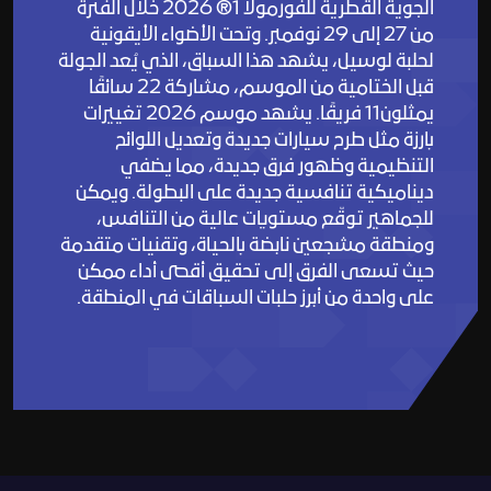
الجوية القطرية للفورمولا 1® 2026 خلال الفترة
من 27 إلى 29 نوفمبر. وتحت الأضواء الأيقونية
لحلبة لوسيل، يشهد هذا السباق، الذي يُعد الجولة
قبل الختامية من الموسم، مشاركة 22 سائقًا
يمثلون11 فريقًا. يشهد موسم 2026 تغييرات
بارزة مثل طرح سيارات جديدة وتعديل اللوائح
التنظيمية وظهور فرق جديدة، مما يضفي
Lusail Circuit
ديناميكية تنافسية جديدة على البطولة. ويمكن
Assistant
للجماهير توقّع مستويات عالية من التنافس،
Hi there! How can I
ومنطقة مشجعين نابضة بالحياة، وتقنيات متقدمة
help you today?
حيث تسعى الفرق إلى تحقيق أقصى أداء ممكن
على واحدة من أبرز حلبات السباقات في المنطقة.
Arabic
English
Welcome! How can I help you today?
Karting