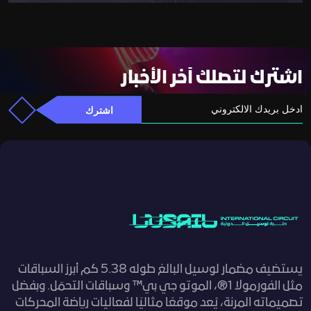
اشترك لتصلك آخر الأخبار
Email
اشترك
يستضيف مضمار لوسيل البالغ طوله 5.38 كم أبرز السباقات
مثل الفورمولا 1®، الموتو جي بي™ وسباقات التحمّل. وبفضل
تصميماته المرنة، يُعد موقعًا مثاليًا لفعاليات رياضة المحركات