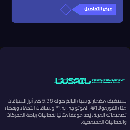
عرض التفاصيل
يستضيف مضمار لوسيل البالغ طوله 5.38 كم أبرز السباقات
مثل الفورمولا 1®، الموتو جي بي™ وسباقات التحمّل. وبفضل
تصميماته المرنة، يُعد موقعًا مثاليًا لفعاليات رياضة المحركات
والفعاليات المجتمعية.