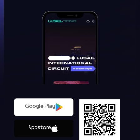
Google Play
Download
Appstore
Download